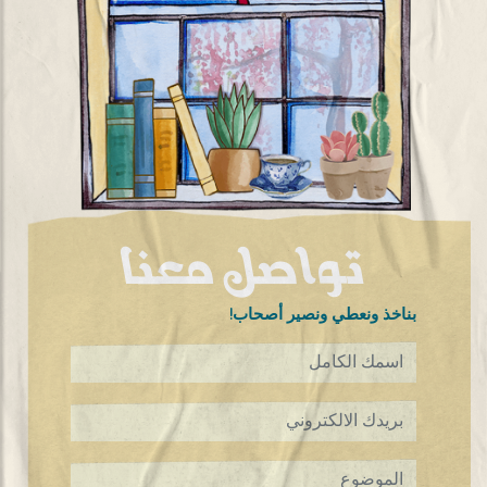
تواصل معنا
!بناخذ ونعطي ونصير أصحاب