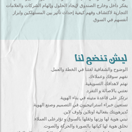
يفكر داخل وخارج الصندوق لإيجاد الحلول وإلهام الشركات والعلامات
التجارية لاكتشاف وفهم كيفية إحداث تأثير بين المستهلكين وابراز
أنفسهم في السوق.
ليش تنضم لنا
الوضوح والشفافية لغتنا في الخطة والعمل.
نفهم سوقك وعملاءك.
نهتم لاهدافك التسويقية.
نعتني بالاصالة و التفرد.
نرتكز على قاعدة متينه في بناء الهوية.
نستعين خبراء استراتيجيون في التصميم وصنع الهوية.
نُديرهويتك بفعالية اونلاين واوف لاين.
نبني هوية لها وزنها وثقلها بالسوق و تؤثرعلى العملاء.
نخلق هوية لها كيانها بالصورة والحركة والصوت.