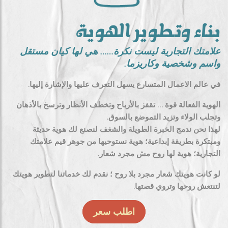
بناء وتطوير الهوية
علامتك التجارية ليست نكرة…… هي لها كيان مستقل
واسم وشخصية وكاريزما.
في عالم الاعمال المتسارع يسهل التعرف عليها والإشارة إليها.
الهوية الفعالة قوة … تقفز بالأرباح وتخطف الأنظار وترسخ بالأذهان
وتجلب الولاء وتزيد التموضع بالسوق.
لهذا نحن ندمج الخبرة الطويلة والشغف لنصنع لك هوية حديثة
ومبتكرة بطريقة إبداعية؛ هوية نستوحيها من جوهر قيم علامتك
التجارية؛ هوية لها روح مش مجرد شعار.
لو كانت هويتك شعار مجرد بلا روح ؛ نقدم لك خدماتنا لتطوير هويتك
لتنتعش روحها وتروي قصتها.
اطلب سعر