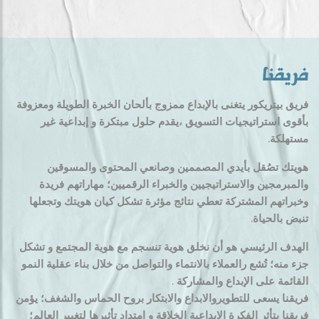
فريقنا
فريق بيتريكور يتغنى بالإبداع ممزوج بألحان الخبرة الطويلة ومعزوفة
بأقوى استراتيجيات التسويق ،يقدم حلول مبتكرة و إبداعية غير
مستهلكة.
هويتك تصُقل بأيدي المصممين وصانعي المحتوى والمسوقين
والمبرمجين والاستراتيجيين والخبراء الرقميين؛ مهاراتهم فريدة
وخبراتهم المشتركة تعطي نتائج مؤثرة تشكل كيان هويتك وتجعلها
تنبض بالحياة.
الهدف الرئيسي هو أن نخلق هوية تنسجم مع هوية المجتمع و تشكل
جزء منه؛ تُشع رالعملاء بالانتماء والتواصل من خلال بناء عقلية النمو
القائمة على الإبداع والمشاركة .
فريقنا يسعى للتطويروالابداع والابتكار بروح الحماس والشغف؛ يؤمن
فريقنا بتأثر الفكرة الإبداعية الخلاقة و امتداد تأثيرها لتغيير العالم؛