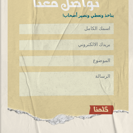
تواصل معنا
!بناخذ ونعطي ونصير أصحاب