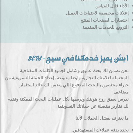
الأداء قابل للقياس
إعلانات مخصصة لاحتياجات العميل
اختصارات لصفحات المنتج
الترويج للخدمات المقدمة
ايش يميز خدماتنا في سيم – SEM
نحن نضمن لك بحث عميق وشامل لجميع الكلمات المفتاحية
المحتملة لعلامتك التجارية وايضا متبوعة بإعداد للحملة التسويقية من
خبراء مختصين بالبحث المدفوع اللي يضمن لك عائد استثمار
مضاعف.
ندرس بعمق روح هويتك ونربطها بكل عمليات البحث الممكنة ونقدم
لك تقارير مفصلة عن حملاتك التسويقية.
ما نعترف بفشل الحملات لأننا:
نحدد بدقة عملاءك المستهدفين.