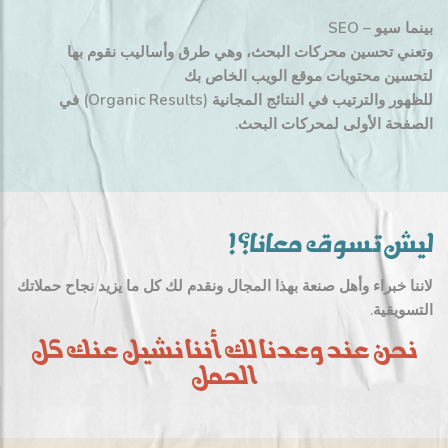
بينما سيو – SEO
وتعني تحسين محركات البحث، وهي طرق وأساليب نقوم بها
لتحسين محتويات موقع الويب الخاص بك
للظهور والترتيب في النتائج المجانية (Organic Results) في
الصفحة الأولى لمحركات البحث.
ليش تسوق معانا؟!
لاننا خبراء وأهل صنعة بهذا المجال ونقدم لك كل ما يزيد نجاح حملاتك
التسويقية.
نحن عند وعدنا لك أننا نشيل عنك كل
الحمل