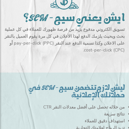
ايش يعني سيم – SEM؟
تسويق الكتروني مدفوع يزيد من فرصة ظهورك للعملاء في كل عملية
بحث وبحيث يلزمك الدفع لهذا الاعلان في كل مرة يقوم العميل بالنقر
على الاعلان وكذا نسمية الدفع عند النقر pay-per-click (PPC) أو
cost-per-click (CPC).
ليش لازم تتضمن سيم – SEM في
حملاتك الإعلانية
من خلاله تحصل على أفضل معدلات النقر CTR
نتائج سريعة
استهداف دقيق للعملاء
تزيد الرواج لعلامتك التجارية