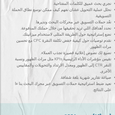
نجري بحث عميق للكلمات المفتاحية.
نحلل عملية التحويل عشان نفهم كيف ممكن نوسع نطاق الحملة
التسويقية.
نعُد حملات التسويق عبر محركات البحث ونديرها.
نحدد أهدافك اللي تريد تحقيقها من خلال حملتك المدفوعة.
نضع إستراتيجية حول الطريقة المثلى لاستخدام ميزانيتك.
نقدم توصيات حول كيفية خفض تكلفة النقرة CPC مع تحسين
مرات الظهور.
نصيغ لك نصوص إعلانية قصيرة تجذب العملاء.
نقيس مؤشرات الأداء الرئيسية KPIs مثل مرات الظهور ونسبة
النقر CTR إلى الظهور ومعدل الارتداد والتحويلات والمقاييس
الأخرى.
صياغة تقارير شهرية بلغة شفافة.
نعيد ضبط استراتيجية حملات التسويق عبر محرك البحث بنا ءا
على النتائج.